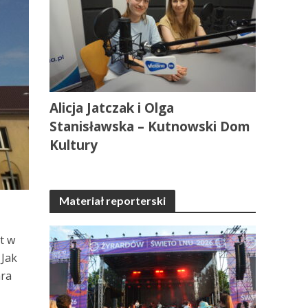
Alicja Jatczak i Olga
Stanisławska – Kutnowski Dom
Kultury
Materiał reporterski
t w
 Jak
ara