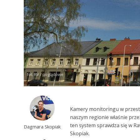
fot. RV / poglądowe
Kamery monitoringu w przestr
naszym regionie właśnie prze
ten system sprawdza się w R
Dagmara Skopiak
Skopiak.