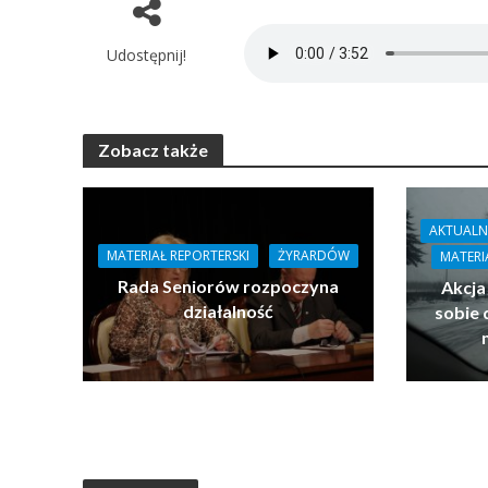
Udostępnij!
Zobacz także
AKTUALN
MATERIAŁ REPORTERSKI
ŻYRARDÓW
MATERI
Rada Seniorów rozpoczyna
Akcja
działalność
sobie 