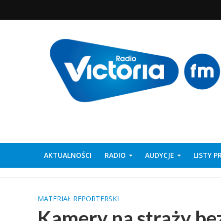
AKTUALNOŚCI
RADIO
AUDYCJE
LISTY 
MATERIAŁ REPORTERSKI
Kamery na straży be