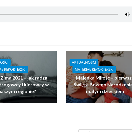
OŚCI
AKTUALNOŚCI
AŁ REPORTERSKI
MATERIAŁ REPORTERSKI
 Zima 2021 – jak radzą
Maleńka Miłość – pierwsz
drogowcy i kierowcy w
Święta Bożego Narodzenia
naszym regionie?
małym dzieckiem