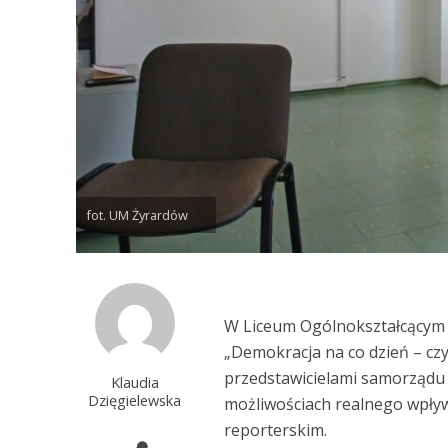
fot. UM Żyrardów
W Liceum Ogólnokształcącym i
„Demokracja na co dzień – cz
przedstawicielami samorządu r
Klaudia
Dzięgielewska
możliwościach realnego wpływu
reporterskim.