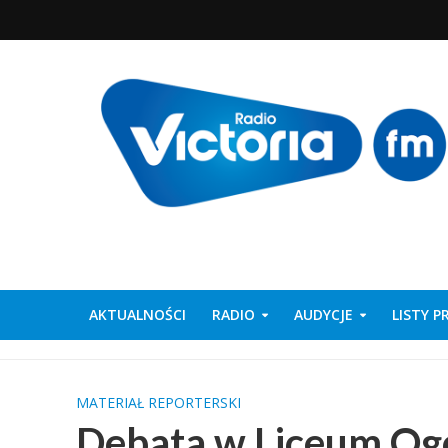
AKTUALNOŚCI
RADIO
AUDYCJE
LISTY 
MATERIAŁ REPORTERSKI
Debata w Liceum Og