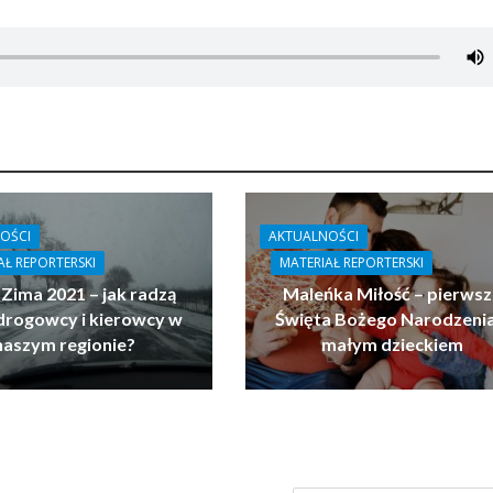
OŚCI
AKTUALNOŚCI
AŁ REPORTERSKI
MATERIAŁ REPORTERSKI
 Zima 2021 – jak radzą
Maleńka Miłość – pierwsz
drogowcy i kierowcy w
Święta Bożego Narodzenia
naszym regionie?
małym dzieckiem