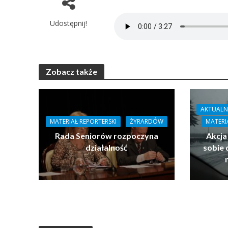
Udostępnij!
Zobacz także
AKTUALN
MATERIAŁ REPORTERSKI
ŻYRARDÓW
MATERI
Rada Seniorów rozpoczyna
Akcja
działalność
sobie 