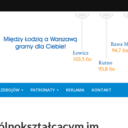
PRZEBOJÓW
PATRONATY
REKLAMA
KONTAKT
ólnokształcącym im.