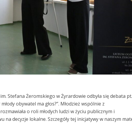
m. Stefana Żeromskiego w Żyrardowie odbyła się debata pt
y młody obywatel ma głos?”. Młodzież wspólnie z
ozmawiała o roli młodych ludzi w życiu publicznym i
 na decyzje lokalne. Szczegóły tej inicjatywy w naszym mat