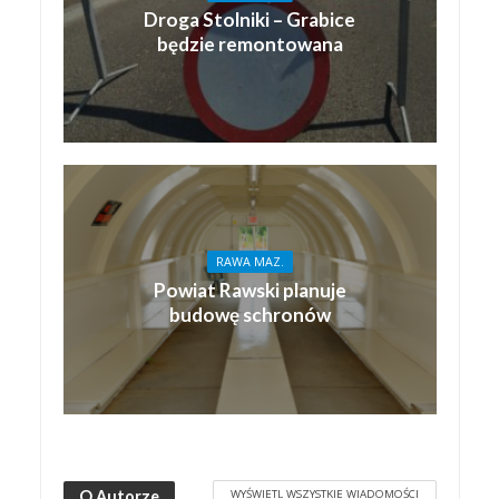
Droga Stolniki – Grabice
będzie remontowana
RAWA MAZ.
Powiat Rawski planuje
budowę schronów
WYŚWIETL WSZYSTKIE WIADOMOŚCI
O Autorze