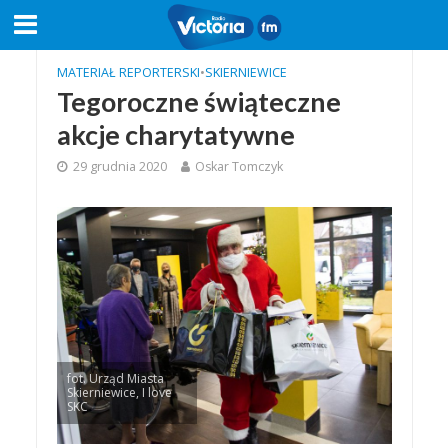
MATERIAŁ REPORTERSKI
•
SKIERNIEWICE
Tegoroczne świąteczne
akcje charytatywne
29 grudnia 2020
Oskar Tomczyk
fot. Urząd Miasta
Skierniewice, I love
SKC