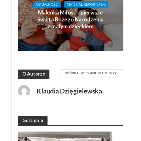
AKTUALNOŚCI
MATERIAŁ REPORTERSKI
Maleńka Miłość – pierwsze
Święta Bożego Narodzenia
z małym dzieckiem
WYŚWIETL WSZYSTKIE WIADOMOŚCI
O Autorze
Klaudia Dzięgielewska
Gość dnia