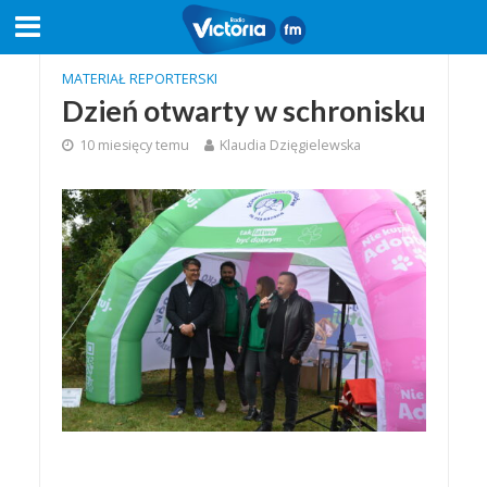
MATERIAŁ REPORTERSKI
Dzień otwarty w schronisku
10 miesięcy temu
Klaudia Dzięgielewska