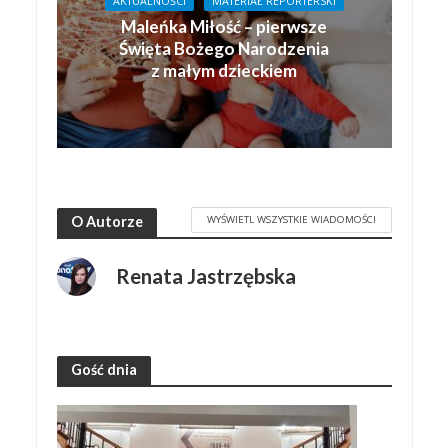
AKTUALNOŚCI
MATERIAŁ REPORTERSKI
Maleńka Miłość – pierwsze
Święta Bożego Narodzenia
z małym dzieckiem
WYŚWIETL WSZYSTKIE WIADOMOŚCI
O Autorze
Renata Jastrzębska
Gość dnia