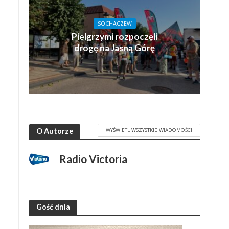
SOCHACZEW
Pielgrzymi rozpoczęli
drogę na Jasną Górę
WYŚWIETL WSZYSTKIE WIADOMOŚCI
O Autorze
Radio Victoria
Gość dnia