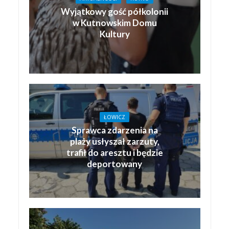
Wyjątkowy gość półkolonii
w Kutnowskim Domu
Kultury
ŁOWICZ
Sprawca zdarzenia na
plaży usłyszał zarzuty,
trafił do aresztu i będzie
deportowany