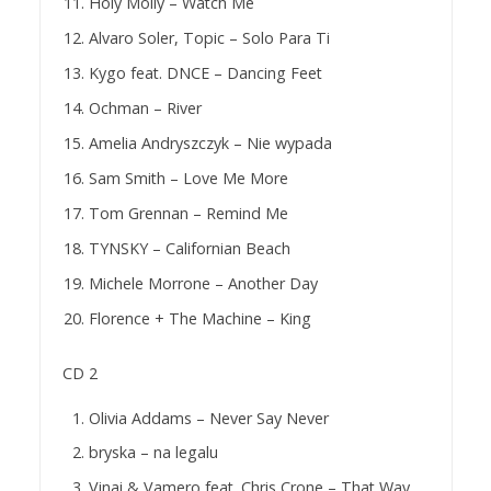
Holy Molly – Watch Me
Alvaro Soler, Topic – Solo Para Ti
Kygo feat. DNCE – Dancing Feet
Ochman – River
Amelia Andryszczyk – Nie wypada
Sam Smith – Love Me More
Tom Grennan – Remind Me
TYNSKY – Californian Beach
Michele Morrone – Another Day
Florence + The Machine – King
CD 2
Olivia Addams – Never Say Never
bryska – na legalu
Vinai & Vamero feat. Chris Crone – That Way