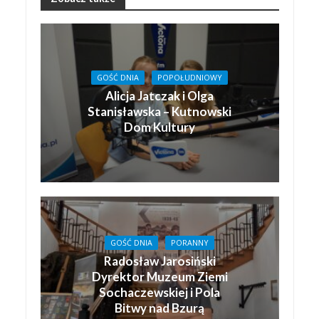
GOŚĆ DNIA
POPOŁUDNIOWY
Alicja Jatczak i Olga
Stanisławska – Kutnowski
Dom Kultury
GOŚĆ DNIA
PORANNY
Radosław Jarosiński
Dyrektor Muzeum Ziemi
Sochaczewskiej i Pola
Bitwy nad Bzurą