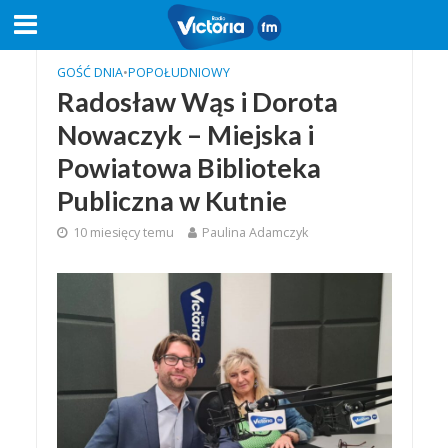
GOŚĆ DNIA
•
POPOŁUDNIOWY
Radosław Wąs i Dorota
Nowaczyk – Miejska i
Powiatowa Biblioteka
Publiczna w Kutnie
10 miesięcy temu
Paulina Adamczyk