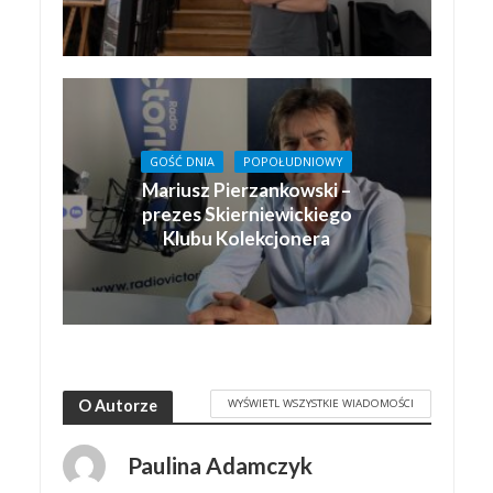
GOŚĆ DNIA
POPOŁUDNIOWY
Mariusz Pierzankowski –
prezes Skierniewickiego
Klubu Kolekcjonera
WYŚWIETL WSZYSTKIE WIADOMOŚCI
O Autorze
Paulina Adamczyk