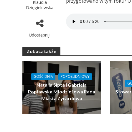
przygotowano w tym roku? O
Klaudia
Dzięgielewska
Udostępnij!
Zobacz także
GOŚĆ DNIA
POPOŁUDNIOWY
GO
Natalia Sipta i Gabriela
Popławska Młodzieżowa Rada
Stowar
Miasta Żyrardowa