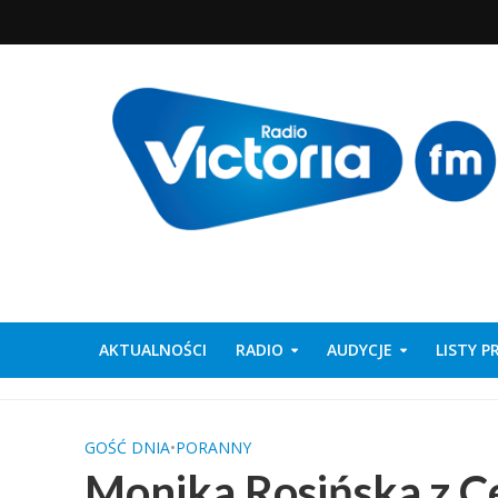
AKTUALNOŚCI
RADIO
AUDYCJE
LISTY 
GOŚĆ DNIA
•
PORANNY
Monika Rosińska z C