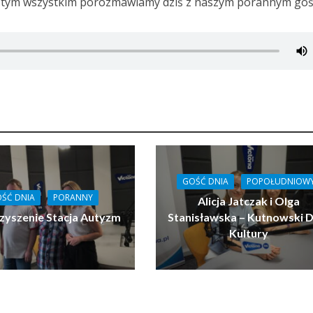
 tym wszystkim porozmawiamy dziś z naszym porannym goś
GOŚĆ DNIA
POPOŁUDNIOW
ŚĆ DNIA
PORANNY
Alicja Jatczak i Olga
zyszenie Stacja Autyzm
Stanisławska – Kutnowski 
Kultury