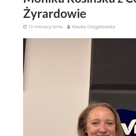
Żyrardowie
10 miesięcy temu
Klaudia Dzięgielewska