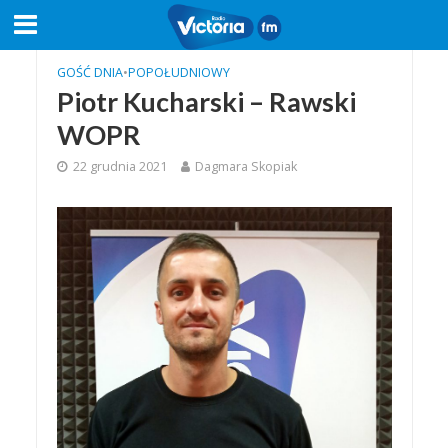
GOŚĆ DNIA
•
POPOŁUDNIOWY
Piotr Kucharski – Rawski
WOPR
22 grudnia 2021
Dagmara Skopiak