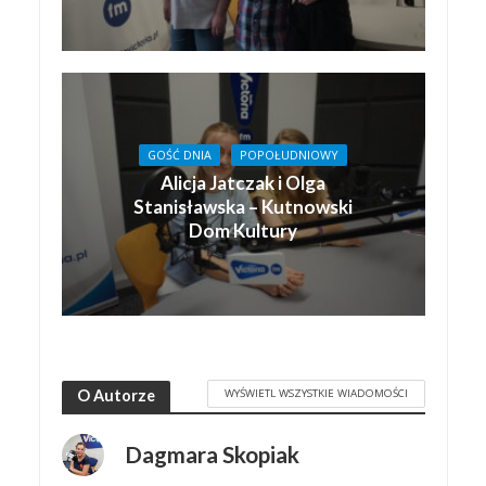
GOŚĆ DNIA
POPOŁUDNIOWY
Alicja Jatczak i Olga
Stanisławska – Kutnowski
Dom Kultury
WYŚWIETL WSZYSTKIE WIADOMOŚCI
O Autorze
Dagmara Skopiak