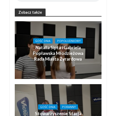
Zobacz także
GOŚĆ DNIA
POPOŁUDNIOWY
Natalia Sipta i Gabriela
Popławska Młodzieżowa
Rada Miasta Żyrardowa
GOŚĆ DNIA
PORANNY
Stowarzyszenie Stacja