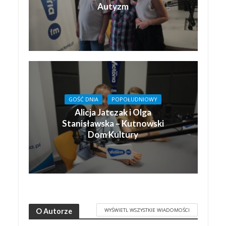
Autyzm
GOŚĆ DNIA
POPOŁUDNIOWY
Alicja Jatczak i Olga
Stanisławska – Kutnowski
Dom Kultury
WYŚWIETL WSZYSTKIE WIADOMOŚCI
O Autorze