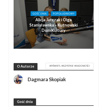
GOŚĆ DNIA
POPOŁUDNIOWY
Alicja Jatczak i Olga
Stanisławska – Kutnowski
Dom Kultury
WYŚWIETL WSZYSTKIE WIADOMOŚCI
O Autorze
Dagmara Skopiak
Gość dnia