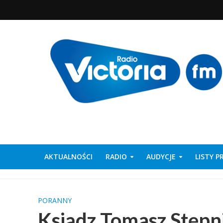
AKTUALNOŚCI
RADIO
AUDYCJE
LISTY 
PORANNY
Ksiądz Tomasz Stęp