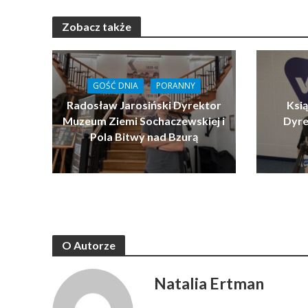
Zobacz także
GOŚĆ DNIA
PORANNY
Radosław Jarosiński Dyrektor
Ksi
Muzeum Ziemi Sochaczewskiej i
Dyre
Pola Bitwy nad Bzurą
O Autorze
Natalia Ertman