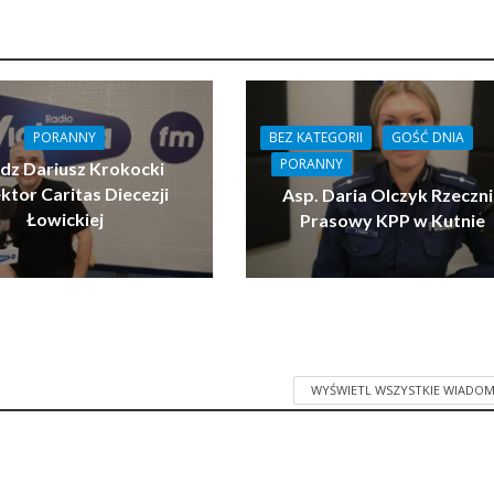
BEZ KATEGORII
GOŚĆ DNIA
PORANNY
PORANNY
ądz Dariusz Krokocki
ktor Caritas Diecezji
Asp. Daria Olczyk Rzeczn
Łowickiej
Prasowy KPP w Kutnie
WYŚWIETL WSZYSTKIE WIADOM