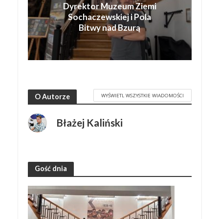
Dyrektor Muzeum Ziemi
Sochaczewskiej i Pola
Bitwy nad Bzurą
WYŚWIETL WSZYSTKIE WIADOMOŚCI
O Autorze
Błażej Kaliński
Gość dnia