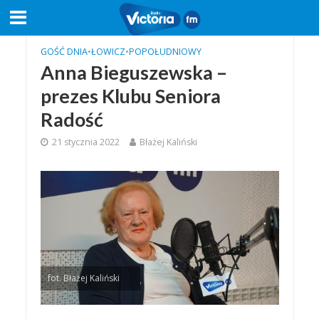
GOŚĆ DNIA
•
ŁOWICZ
•
POPOŁUDNIOWY
Anna Bieguszewska –
prezes Klubu Seniora
Radość
21 stycznia 2022
Błażej Kaliński
fot. Błażej Kaliński