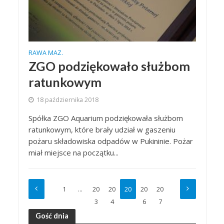
RAWA MAZ.
ZGO podziękowało służbom
ratunkowym
18 października 2018
Spółka ZGO Aquarium podziękowała służbom
ratunkowym, które brały udział w gaszeniu
pożaru składowiska odpadów w Pukininie. Pożar
miał miejsce na początku...
1
…
20
20
20
20
20
3
4
5
6
7
Gość dnia