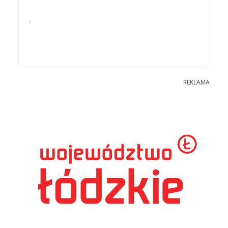
.
REKLAMA