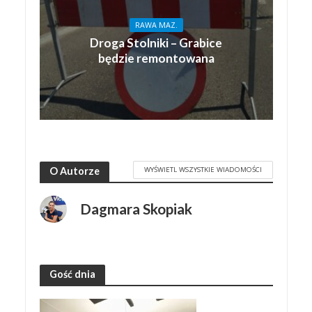
RAWA MAZ.
Droga Stolniki – Grabice
będzie remontowana
WYŚWIETL WSZYSTKIE WIADOMOŚCI
O Autorze
Dagmara Skopiak
Gość dnia