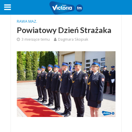
RAWA MAZ.
Powiatowy Dzień Strażaka
3 miesiące temu
Dagmara Skopiak