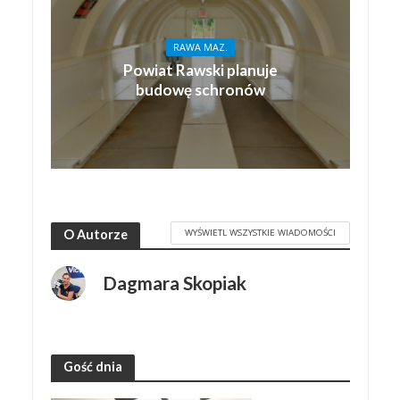
RAWA MAZ.
Powiat Rawski planuje
budowę schronów
WYŚWIETL WSZYSTKIE WIADOMOŚCI
O Autorze
Dagmara Skopiak
Gość dnia