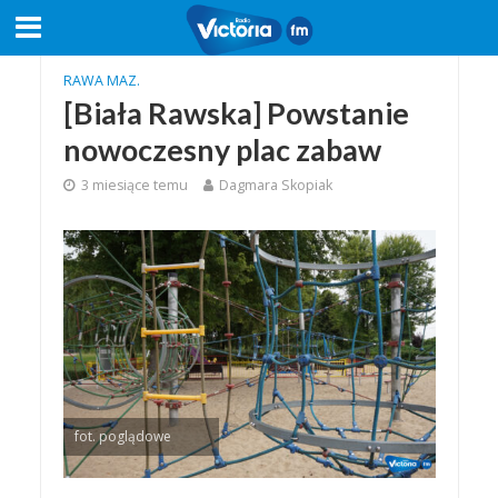
RAWA MAZ.
[Biała Rawska] Powstanie
nowoczesny plac zabaw
3 miesiące temu
Dagmara Skopiak
fot. poglądowe