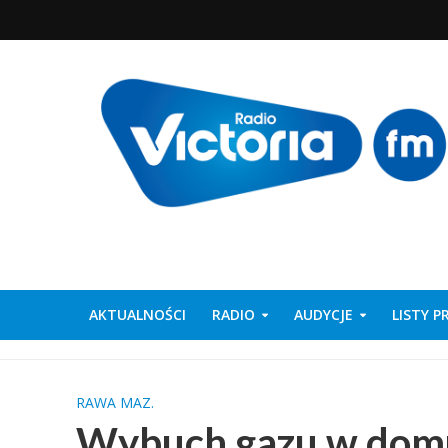
AKTUALNOŚCI
RADIO
AUDYCJE
LISTY 
RAWA MAZ.
Wybuch gazu w dom