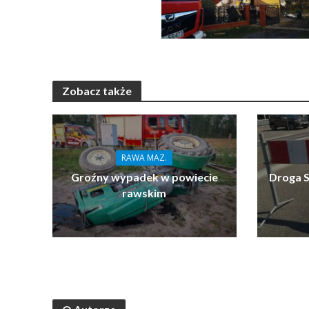
Zobacz także
RAWA MAZ.
Groźny wypadek w powiecie
Droga S
rawskim