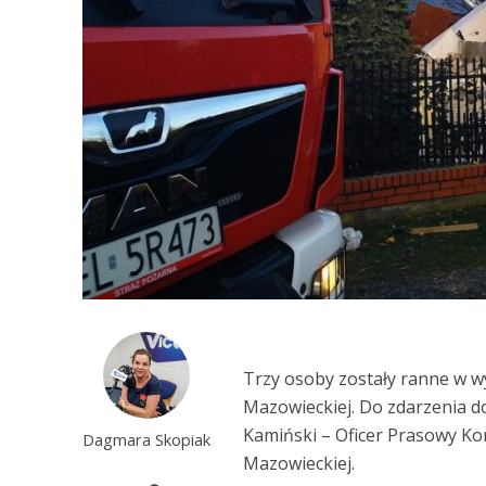
Trzy osoby zostały ranne w 
Mazowieckiej. Do zdarzenia do
Kamiński – Oficer Prasowy K
Dagmara Skopiak
Mazowieckiej.