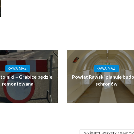
RAWA MAZ.
RAWA MAZ.
tolniki – Grabice będzie
Powiat Rawski planuje bud
remontowana
schronów
WYŚWIETL WSZYSTKIE WIADOM