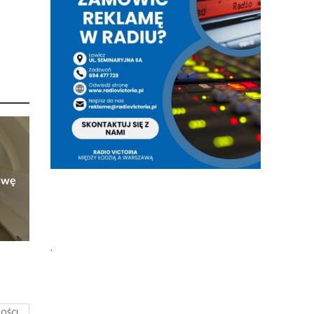
owę
.
OŚCI