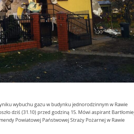
wyniku wybuchu gazu w budynku jednorodzinnym w Rawie
szło dziś (31.10) przed godziną 15. Mówi aspirant Bartłomie
omendy Powiatowej Państwowej Straży Pożarnej w Rawie