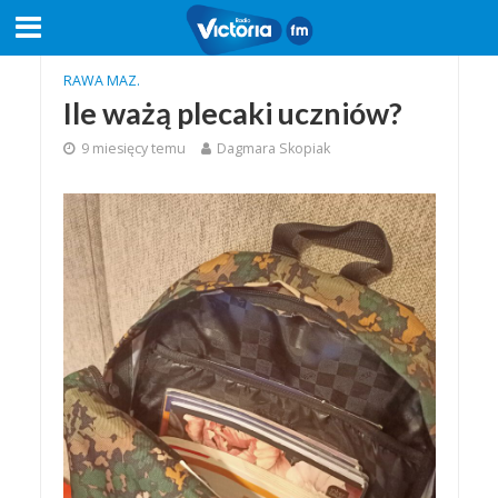
RAWA MAZ.
Ile ważą plecaki uczniów?
9 miesięcy temu
Dagmara Skopiak