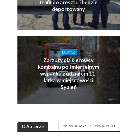
trafił do aresztu i będzie
deportowany
ŁOWICZ
Zarzuty dla kierowcy
kombajnu po śmiertelnym
wypadku z udziałem 11-
latka w miejscowości
Sypień
WYŚWIETL WSZYSTKIE WIADOMOŚCI
O Autorze