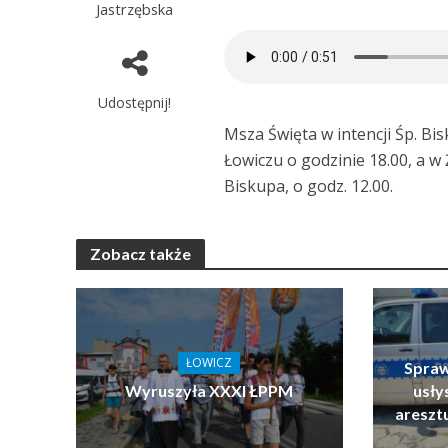
Jastrzębska
Udostępnij!
Msza Święta w intencji Śp. Bi
Łowiczu o godzinie 18.00, a w
Biskupa, o godz. 12.00.
Zobacz także
ŁOWICZ
Spraw
Wyruszyła XXXI ŁPPM
usłys
areszt