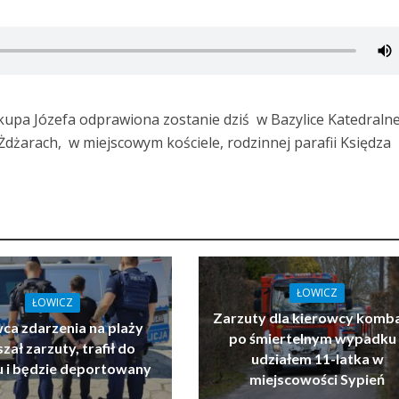
skupa Józefa odprawiona zostanie dziś w Bazylice Katedralne
 Żdżarach, w miejscowym kościele, rodzinnej parafii Księdza
ŁOWICZ
ŁOWICZ
Zarzuty dla kierowcy komb
ca zdarzenia na plaży
po śmiertelnym wypadku 
zał zarzuty, trafił do
udziałem 11-latka w
u i będzie deportowany
miejscowości Sypień