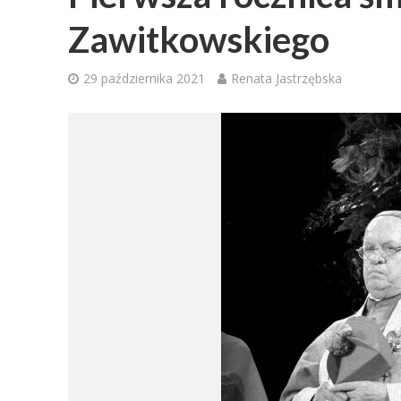
Zawitkowskiego
29 października 2021
Renata Jastrzębska