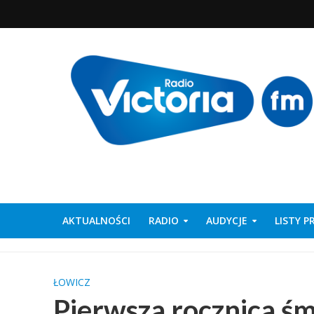
AKTUALNOŚCI
RADIO
AUDYCJE
LISTY 
ŁOWICZ
Pierwsza rocznica śm