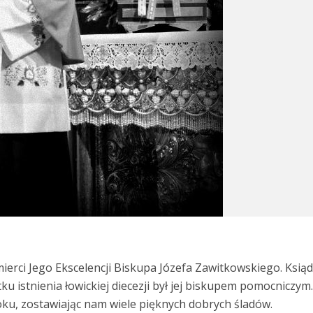
mierci Jego Ekscelencji Biskupa Józefa Zawitkowskiego. Ksią
u istnienia łowickiej diecezji był jej biskupem pomocniczym
oku, zostawiając nam wiele pięknych dobrych śladów.