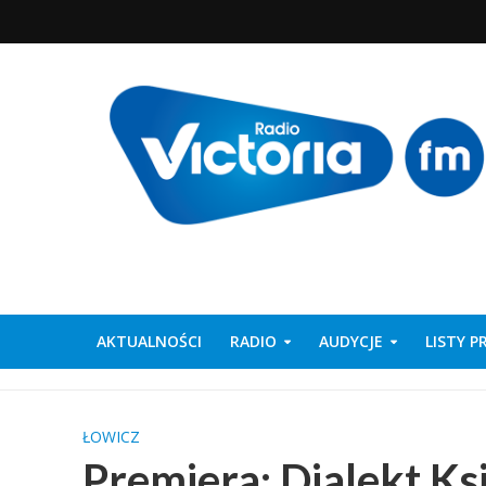
AKTUALNOŚCI
RADIO
AUDYCJE
LISTY 
ŁOWICZ
Premiera: Dialekt Ks