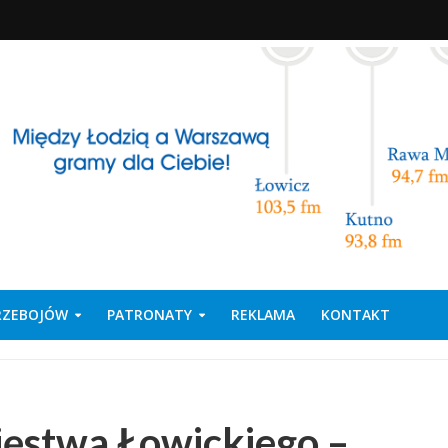
PRZEBOJÓW
PATRONATY
REKLAMA
KONTAKT
ięstwa Łowickiego –