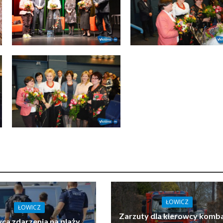
ŁOWICZ
ŁOWICZ
Zarzuty dla kierowcy komb
ca zdarzenia na plaży