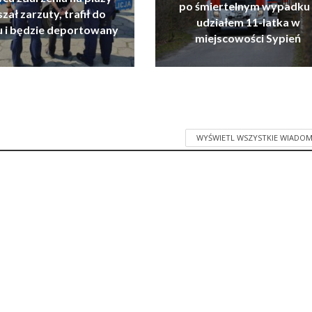
po śmiertelnym wypadku 
zał zarzuty, trafił do
udziałem 11-latka w
u i będzie deportowany
miejscowości Sypień
WYŚWIETL WSZYSTKIE WIADOM