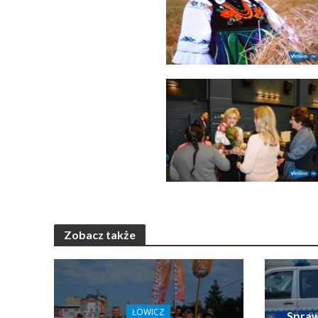
Zobacz także
ŁOWICZ
Spraw