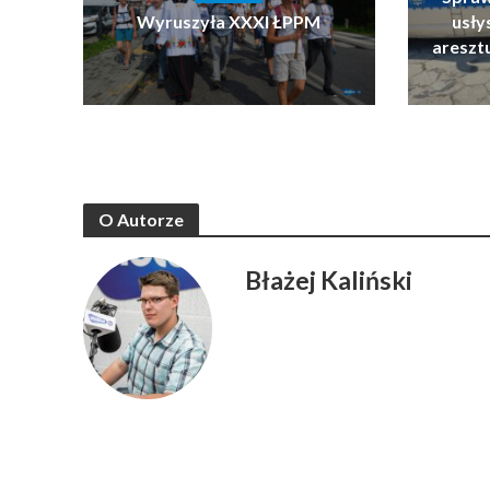
Wyruszyła XXXI ŁPPM
usłys
areszt
O Autorze
Błażej Kaliński