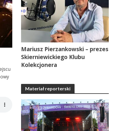
Mariusz Pierzankowski – prezes
Skierniewickiego Klubu
Kolekcjonera
ejscu
asowy
Materiał reporterski