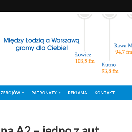
PRZEBOJÓW
PATRONATY
REKLAMA
KONTAKT
na A2 – jedno z aut