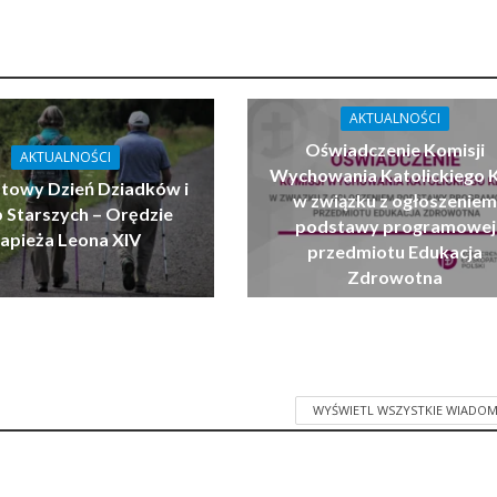
AKTUALNOŚCI
Oświadczenie Komisji
AKTUALNOŚCI
Wychowania Katolickiego 
atowy Dzień Dziadków i
w związku z ogłoszenie
 Starszych – Orędzie
podstawy programowej
apieża Leona XIV
przedmiotu Edukacja
Zdrowotna
WYŚWIETL WSZYSTKIE WIADOM