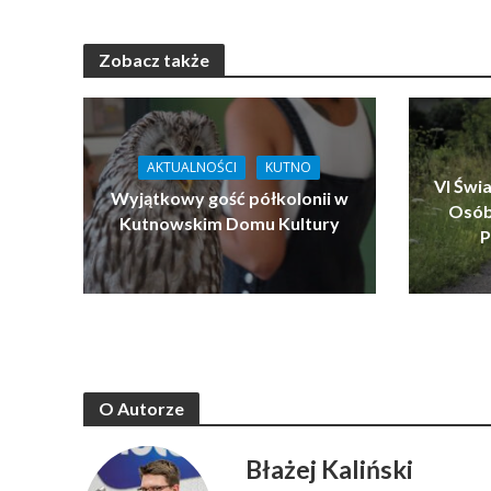
Zobacz także
AKTUALNOŚCI
KUTNO
VI Świ
Wyjątkowy gość półkolonii w
Osób
Kutnowskim Domu Kultury
P
O Autorze
Błażej Kaliński