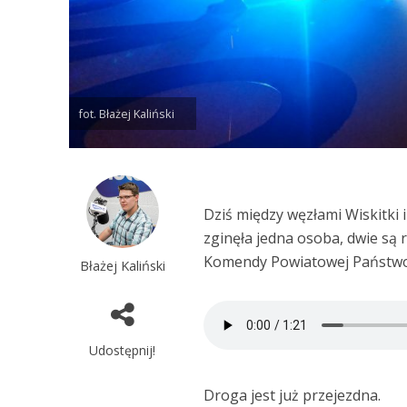
fot. Błażej Kaliński
Dziś między węzłami Wiskitki 
zginęła jedna osoba, dwie są
Komendy Powiatowej Państwow
Błażej Kaliński
Udostępnij!
Droga jest już przejezdna.