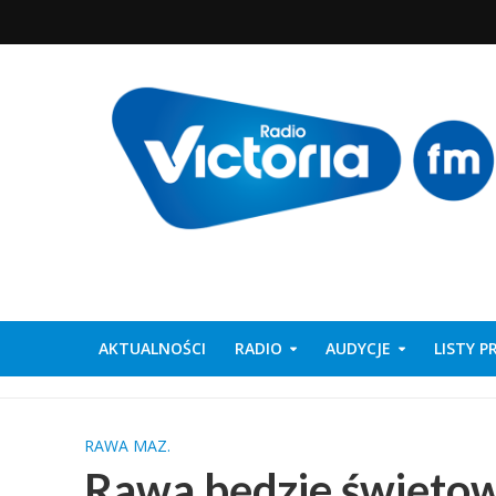
AKTUALNOŚCI
RADIO
AUDYCJE
LISTY 
RAWA MAZ.
Rawa będzie świętow