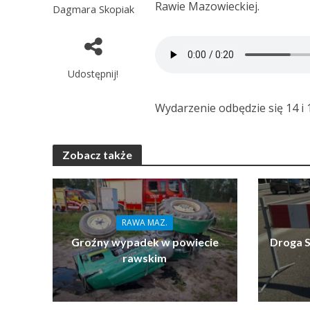
Rawie Mazowieckiej.
Dagmara Skopiak
Udostępnij!
Wydarzenie odbędzie się 14 i 1
Zobacz także
RAWA MAZ.
Groźny wypadek w powiecie
Droga S
rawskim