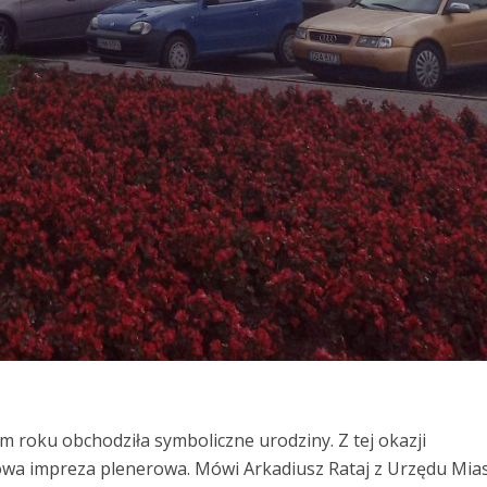
 roku obchodziła symboliczne urodziny. Z tej okazji
wa impreza plenerowa. Mówi Arkadiusz Rataj z Urzędu Mia