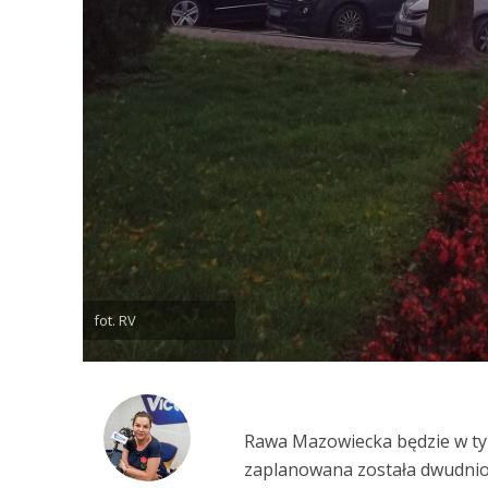
fot. RV
Rawa Mazowiecka będzie w tym
zaplanowana została dwudnio