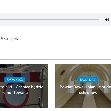
5 sierpnia.
RAWA MAZ.
RAWA MAZ.
tolniki – Grabice będzie
Powiat Rawski planuje bud
remontowana
schronów