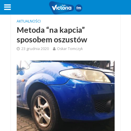
AKTUALNOŚCI
Metoda “na kapcia”
sposobem oszustów
23 grudnia 2020
Oskar Tomczyk