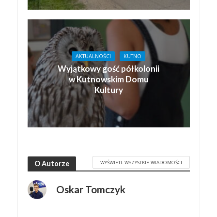
AKTUALNOŚCI
KUTNO
Wyjątkowy gość półkolonii
w Kutnowskim Domu
Kultury
WYŚWIETL WSZYSTKIE WIADOMOŚCI
O Autorze
Oskar Tomczyk