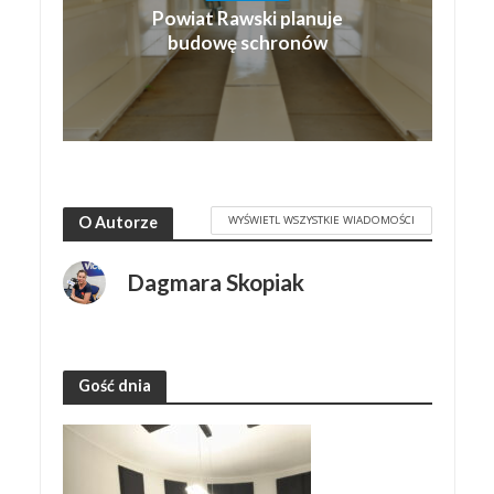
Powiat Rawski planuje
budowę schronów
WYŚWIETL WSZYSTKIE WIADOMOŚCI
O Autorze
Dagmara Skopiak
Gość dnia