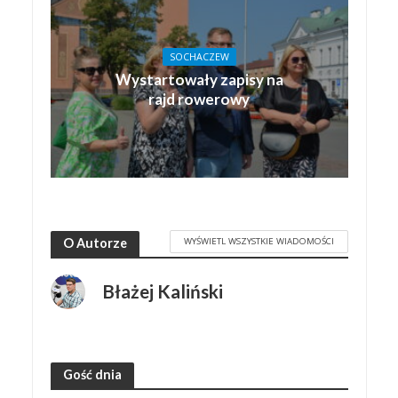
SOCHACZEW
Wystartowały zapisy na
rajd rowerowy
WYŚWIETL WSZYSTKIE WIADOMOŚCI
O Autorze
Błażej Kaliński
Gość dnia