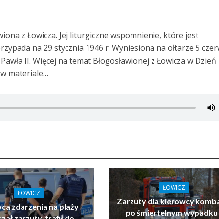
ona z Łowicza. Jej liturgiczne wspomnienie, które jest
 przypada na 29 stycznia 1946 r. Wyniesiona na ołtarze 5 cze
Pawła II. Więcej na temat Błogosławionej z Łowicza w Dzień
 w materiale…
ŁOWICZ
ŁOWICZ
Zarzuty dla kierowcy komb
ca zdarzenia na plaży
po śmiertelnym wypadku 
zał zarzuty, trafił do