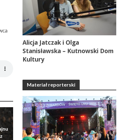
rwca
Alicja Jatczak i Olga
Stanisławska – Kutnowski Dom
Kultury
Materiał reporterski
ajnu
z