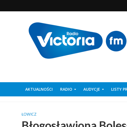
AKTUALNOŚCI
RADIO
AUDYCJE
LISTY 
ŁOWICZ
Błogosławiona Bole