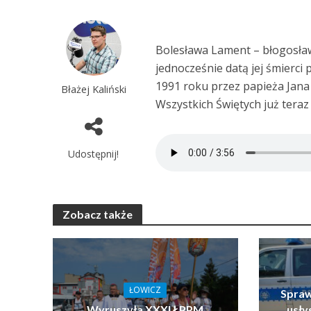
Bolesława Lament – błogosławi
jednocześnie datą jej śmierci
1991 roku przez papieża Jana 
Błażej Kaliński
Wszystkich Świętych już teraz
Udostępnij!
Zobacz także
ŁOWICZ
Spraw
Wyruszyła XXXI ŁPPM
usłys