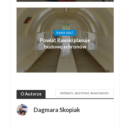
RAWA MAZ.
Powiat Rawski planuje
budowę schronów
WYŚWIETL WSZYSTKIE WIADOMOŚCI
O Autorze
Dagmara Skopiak