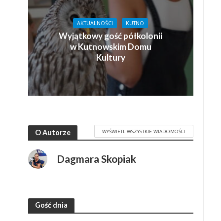
AKTUALNOŚCI
KUTNO
Wyjątkowy gość półkolonii
w Kutnowskim Domu
Kultury
WYŚWIETL WSZYSTKIE WIADOMOŚCI
O Autorze
Dagmara Skopiak
Gość dnia