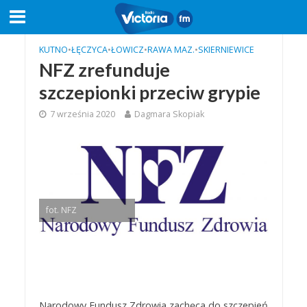
KUTNO
•
ŁĘCZYCA
•
ŁOWICZ
•
RAWA MAZ.
•
SKIERNIEWICE
NFZ zrefunduje
szczepionki przeciw grypie
7 września 2020
Dagmara Skopiak
fot. NFZ
Narodowy Fundusz Zdrowia zachęca do szczepień