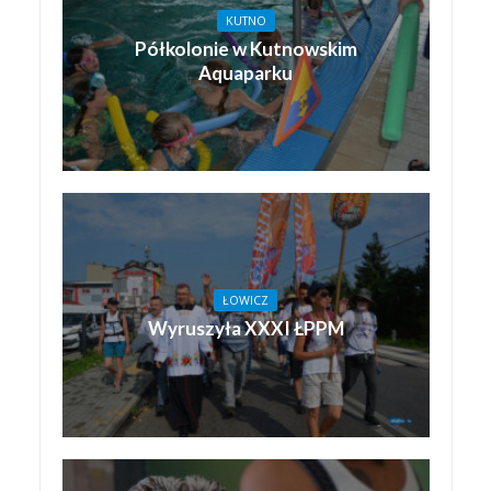
KUTNO
Półkolonie w Kutnowskim
Aquaparku
ŁOWICZ
Wyruszyła XXXI ŁPPM