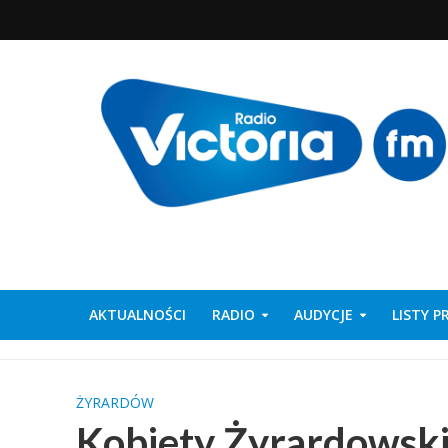
AKTUALNOŚCI
RADIO
AUDYCJE
LISTY 
ŻYRARDÓW
Kobiety Żyrardowskiej