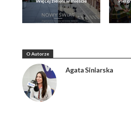
Więcej zieleni w mieście
Pielg
O Autorze
Agata Siniarska