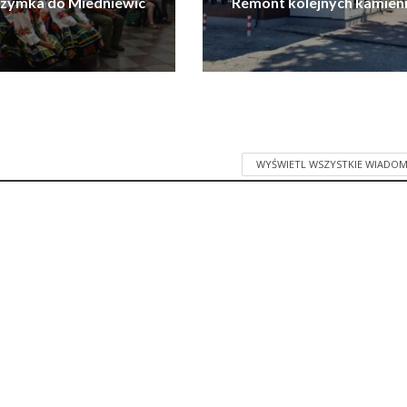
rzymka do Miedniewic
Remont kolejnych kamien
WYŚWIETL WSZYSTKIE WIADOM