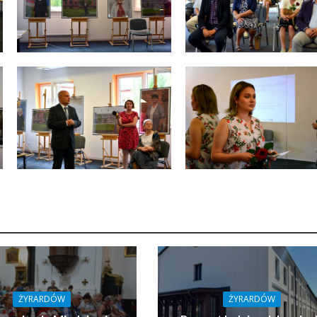
ŻYRARDÓW
ŻYRARDÓW