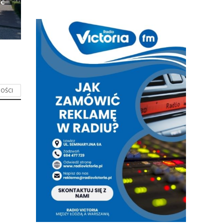
ic
OŚCI