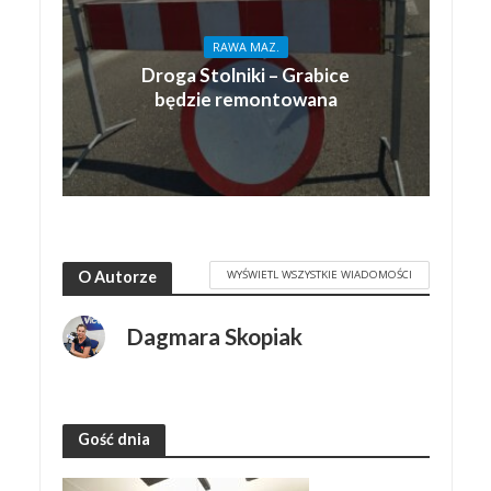
RAWA MAZ.
Droga Stolniki – Grabice
będzie remontowana
WYŚWIETL WSZYSTKIE WIADOMOŚCI
O Autorze
Dagmara Skopiak
Gość dnia