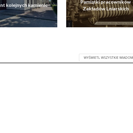
Pamiątki pracowników
t kolejnych kamienic
Zakładów Lniarskich
WYŚWIETL WSZYSTKIE WIADOM