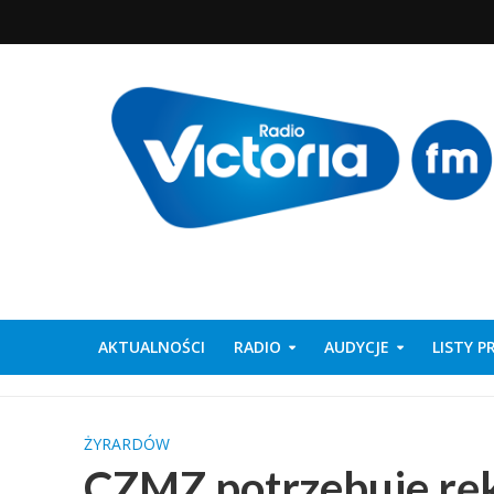
AKTUALNOŚCI
RADIO
AUDYCJE
LISTY 
ŻYRARDÓW
CZMZ potrzebuje rę