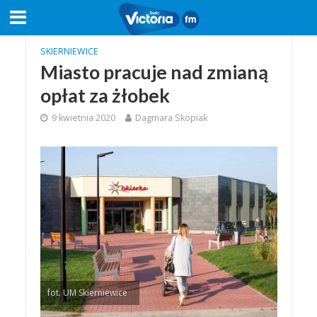
SKIERNIEWICE
Miasto pracuje nad zmianą
opłat za żłobek
9 kwietnia 2020
Dagmara Skopiak
fot. UM Skierniewice