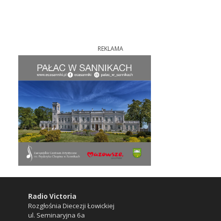
REKLAMA
Radio Victoria
Rozgłośnia Diecezji Łowickiej
ul. Seminaryjna 6a