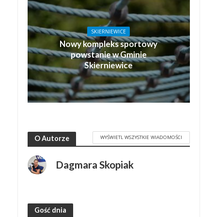
SKIERNIEWICE
Nowy kompleks sportowy
powstanie w Gminie
Skierniewice
WYŚWIETL WSZYSTKIE WIADOMOŚCI
O Autorze
Dagmara Skopiak
Gość dnia