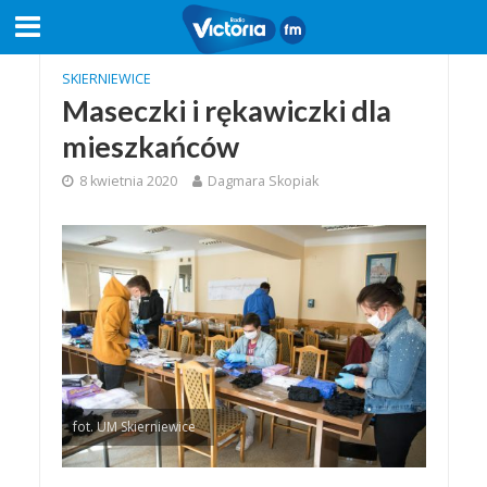
SKIERNIEWICE
Maseczki i rękawiczki dla
mieszkańców
8 kwietnia 2020
Dagmara Skopiak
fot. UM Skierniewice