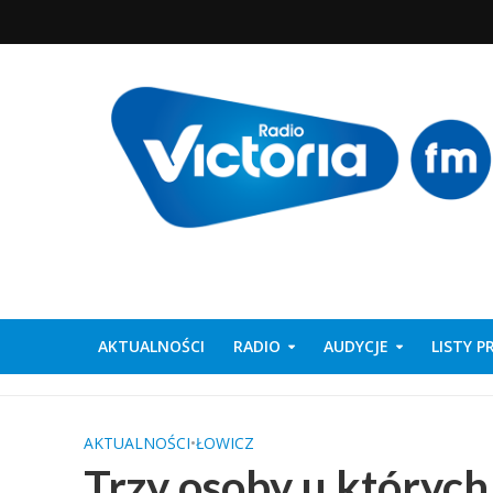
AKTUALNOŚCI
RADIO
AUDYCJE
LISTY 
AKTUALNOŚCI
•
ŁOWICZ
Trzy osoby u których