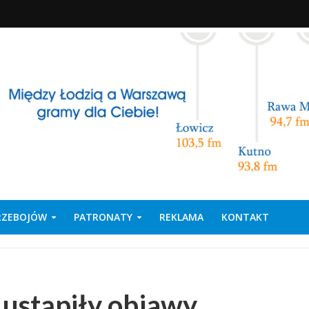
PRZEBOJÓW
PATRONATY
REKLAMA
KONTAKT
 ustąpiły objawy