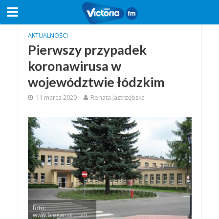
AKTUALNOŚCI
Pierwszy przypadek
koronawirusa w
województwie łódzkim
11 marca 2020
Renata Jastrzębska
foto:
www.bieganski.com.