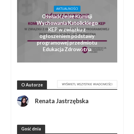
AKTUALNOŚCI
Oświadczenie Komisji
Wychowania Katolickiego
KEP w związku z
ogłoszeniem podstawy
programowej przedmiotu
Edukacja Zdrowotna
WYŚWIETL WSZYSTKIE WIADOMOŚCI
O Autorze
Renata Jastrzębska
Gość dnia