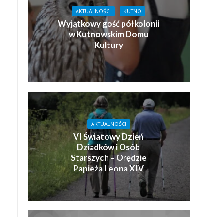
AKTUALNOŚCI
KUTNO
Wyjątkowy gość półkolonii
w Kutnowskim Domu
Kultury
AKTUALNOŚCI
VI Światowy Dzień
Dziadków i Osób
Starszych – Orędzie
Papieża Leona XIV