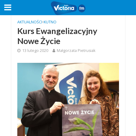
AKTUALNOŚCI
•
KUTNO
Kurs Ewangelizacyjny
Nowe Życie
13 lutego 2020
Małgorzata Pietrusiak