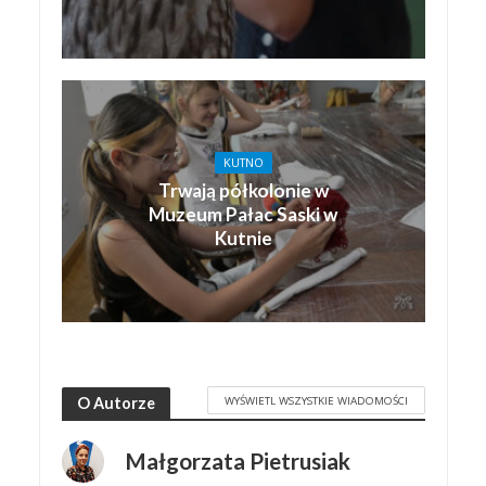
KUTNO
Trwają półkolonie w
Muzeum Pałac Saski w
Kutnie
WYŚWIETL WSZYSTKIE WIADOMOŚCI
O Autorze
Małgorzata Pietrusiak