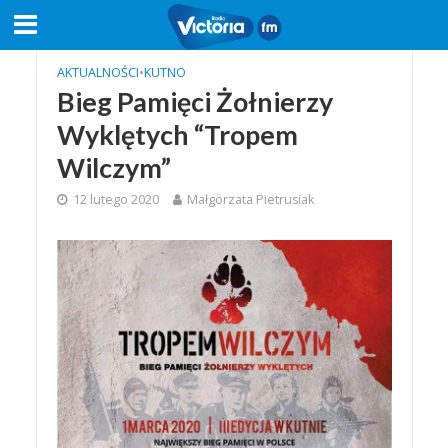
AKTUALNOŚCI
•
KUTNO
Bieg Pamięci Żołnierzy
Wyklętych “Tropem
Wilczym”
12 lutego 2020
Małgorzata Pietrusiak