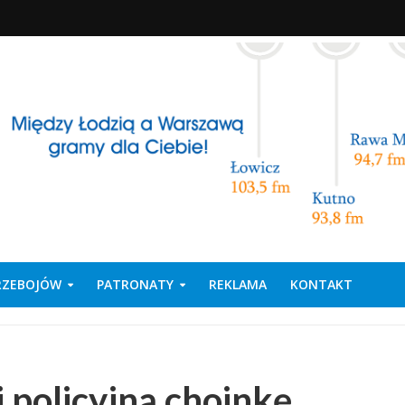
PRZEBOJÓW
PATRONATY
REKLAMA
KONTAKT
 policyjną choinkę