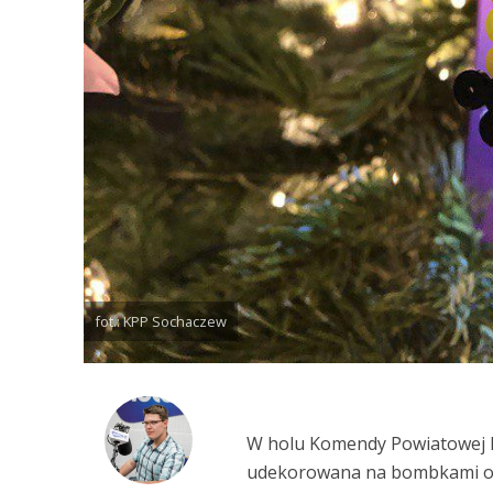
fot.: KPP Sochaczew
W holu Komendy Powiatowej Po
udekorowana na bombkami odb