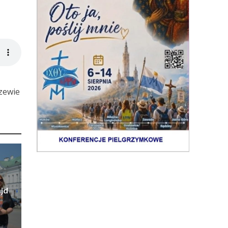
zewie
jd