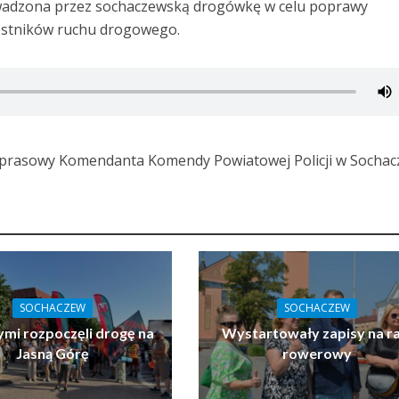
owadzona przez sochaczewską drogówkę w celu poprawy
estników ruchu drogowego.
r prasowy Komendanta Komendy Powiatowej Policji w Sochac
SOCHACZEW
SOCHACZEW
ymi rozpoczęli drogę na
Wystartowały zapisy na ra
Jasną Górę
rowerowy