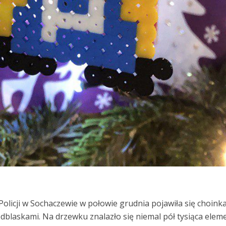
licji w Sochaczewie w połowie grudnia pojawiła się choink
laskami. Na drzewku znalazło się niemal pół tysiąca ele