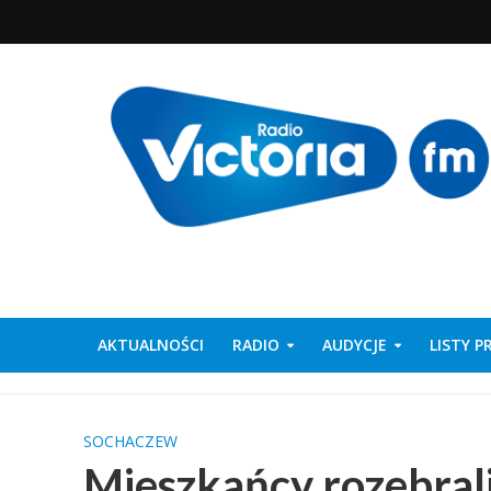
AKTUALNOŚCI
RADIO
AUDYCJE
LISTY 
SOCHACZEW
Mieszkańcy rozebrali