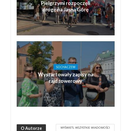
Pielgrzymi rozpoczęli
drogę na Jasną Górę
SOCHACZEW
Wystartowały zapisy na
rajd rowerowy
WYŚWIETL WSZYSTKIE WIADOMOŚCI
O Autorze