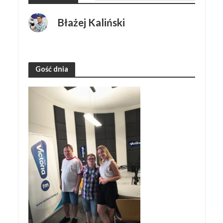
Błażej Kaliński
Gość dnia