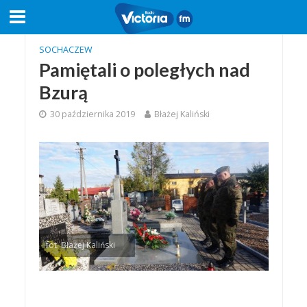
SOCHACZEW
Pamiętali o poległych nad
Bzurą
30 października 2019
Błażej Kaliński
fot. Błażej Kaliński