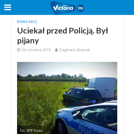
RAWA MAZ.
Uciekał przed Policją. Był
pijany
26 czerwca 2019
Dagmara Skopiak
fot. KPP Rawa