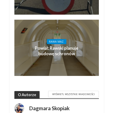
RAWA MAZ.
Powiat Rawski planuje
budowę schronów
WYŚWIETL WSZYSTKIE WIADOMOŚCI
O Autorze
Dagmara Skopiak