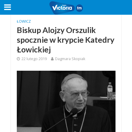
ŁOWICZ
Biskup Alojzy Orszulik
spocznie w krypcie Katedry
Łowickiej
22 lutego 2019
Dagmara Skopiak