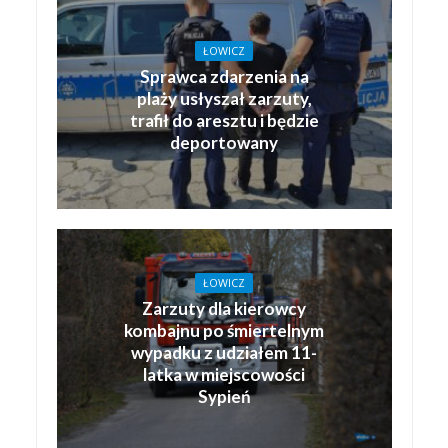
ŁOWICZ
Sprawca zdarzenia na
plaży usłyszał zarzuty,
trafił do aresztu i będzie
deportowany
ŁOWICZ
Zarzuty dla kierowcy
kombajnu po śmiertelnym
wypadku z udziałem 11-
latka w miejscowości
Sypień