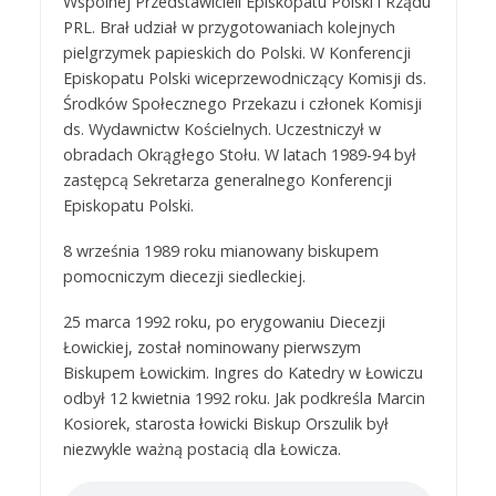
Wspólnej Przedstawicieli Episkopatu Polski i Rządu
PRL. Brał udział w przygotowaniach kolejnych
pielgrzymek papieskich do Polski. W Konferencji
Episkopatu Polski wiceprzewodniczący Komisji ds.
Środków Społecznego Przekazu i członek Komisji
ds. Wydawnictw Kościelnych. Uczestniczył w
obradach Okrągłego Stołu. W latach 1989-94 był
zastępcą Sekretarza generalnego Konferencji
Episkopatu Polski.
8 września 1989 roku mianowany biskupem
pomocniczym diecezji siedleckiej.
25 marca 1992 roku, po erygowaniu Diecezji
Łowickiej, został nominowany pierwszym
Biskupem Łowickim. Ingres do Katedry w Łowiczu
odbył 12 kwietnia 1992 roku. Jak podkreśla Marcin
Kosiorek, starosta łowicki Biskup Orszulik był
niezwykle ważną postacią dla Łowicza.