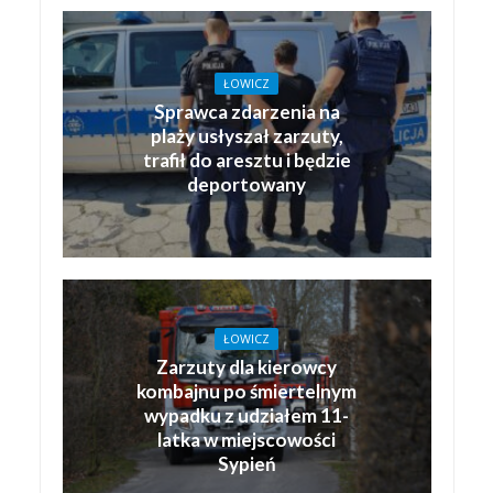
ŁOWICZ
Sprawca zdarzenia na
plaży usłyszał zarzuty,
trafił do aresztu i będzie
deportowany
ŁOWICZ
Zarzuty dla kierowcy
kombajnu po śmiertelnym
wypadku z udziałem 11-
latka w miejscowości
Sypień