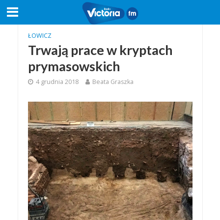
ŁOWICZ
Trwają prace w kryptach
prymasowskich
4 grudnia 2018
Beata Graszka