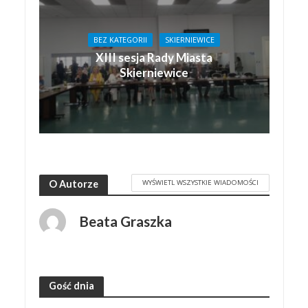
BEZ KATEGORII
SKIERNIEWICE
XIII sesja Rady Miasta
Skierniewice
WYŚWIETL WSZYSTKIE WIADOMOŚCI
O Autorze
Beata Graszka
Gość dnia