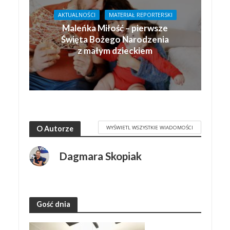
AKTUALNOŚCI
MATERIAŁ REPORTERSKI
Maleńka Miłość – pierwsze
Święta Bożego Narodzenia
z małym dzieckiem
WYŚWIETL WSZYSTKIE WIADOMOŚCI
O Autorze
Dagmara Skopiak
Gość dnia