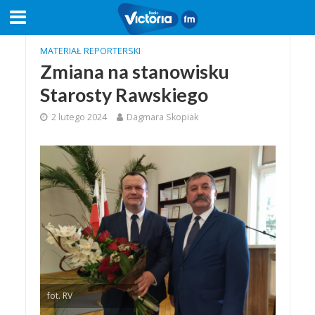
MATERIAŁ REPORTERSKI
Zmiana na stanowisku
Starosty Rawskiego
2 lutego 2024
Dagmara Skopiak
fot. RV