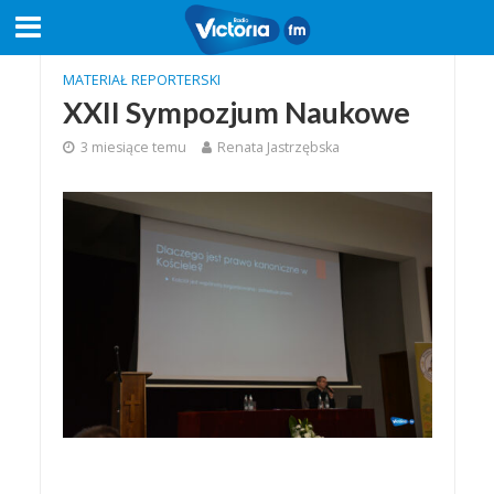
MATERIAŁ REPORTERSKI
XXII Sympozjum Naukowe
3 miesiące temu
Renata Jastrzębska